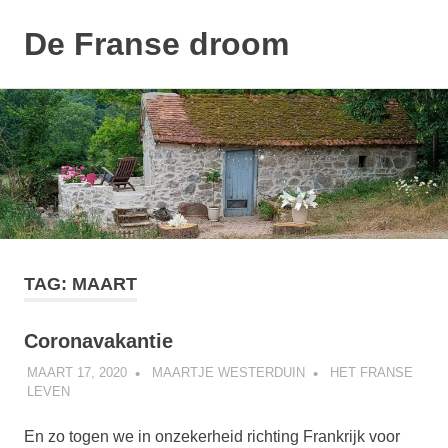
De Franse droom
MENU
Ons
Naar
huisje
de
inhoud
springen
TAG:
MAART
Coronavakantie
MAART 17, 2020
MAARTJE WESTERDUIN
HET FRANSE
LEVEN
En zo togen we in onzekerheid richting Frankrijk voor