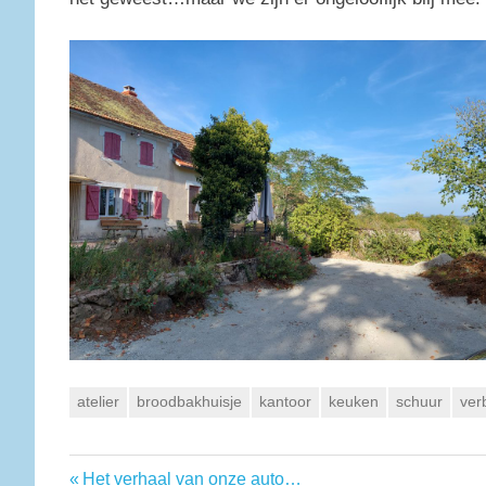
atelier
broodbakhuisje
kantoor
keuken
schuur
ver
Vorige
Het verhaal van onze auto…