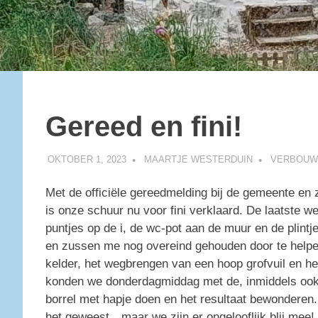
Gereed en fini!
OKTOBER 1, 2023
MAARTJE WESTERDUIN
VERBOUW
Met de officiële gereedmelding bij de gemeente en z
is onze schuur nu voor fini verklaard. De laatste
puntjes op de i, de wc-pot aan de muur en de plint
en zussen me nog overeind gehouden door te helpen
kelder, het wegbrengen van een hoop grofvuil en he
konden we donderdagmiddag met de, inmiddels oo
borrel met hapje doen en het resultaat bewonderen.
het geweest…maar we zijn er ongelooflijk blij mee!