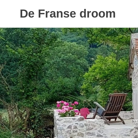
De Franse droom
Ons
Naar
huisje
de
inhoud
springen