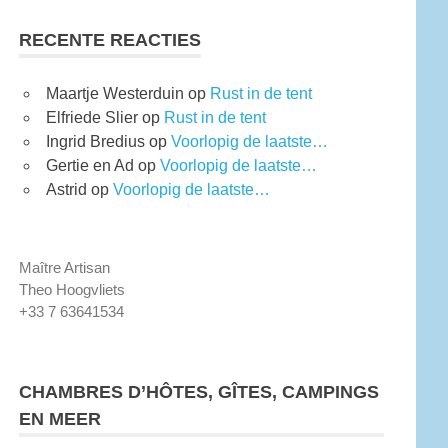
RECENTE REACTIES
Maartje Westerduin
op
Rust in de tent
Elfriede Slier
op
Rust in de tent
Ingrid Bredius
op
Voorlopig de laatste…
Gertie en Ad
op
Voorlopig de laatste…
Astrid
op
Voorlopig de laatste…
Maître Artisan
Theo Hoogvliets
+33 7 63641534
CHAMBRES D’HÔTES, GÎTES, CAMPINGS
EN MEER