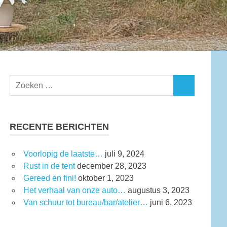
RECENTE BERICHTEN
Voorlopig de laatste…
juli 9, 2024
Rust in de tent
december 28, 2023
Gereed en fini!
oktober 1, 2023
Het verhaal van onze auto…
augustus 3, 2023
Van schuur tot bureau/bar/atelier…
juni 6, 2023