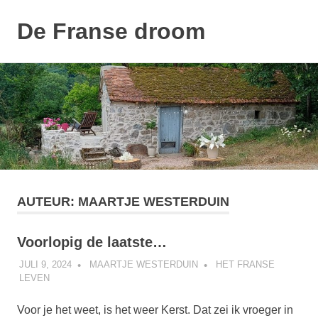
De Franse droom
MENU
Ons
Naar
huisje
de
inhoud
springen
AUTEUR:
MAARTJE WESTERDUIN
Voorlopig de laatste…
JULI 9, 2024
MAARTJE WESTERDUIN
HET FRANSE
LEVEN
Voor je het weet, is het weer Kerst. Dat zei ik vroeger in