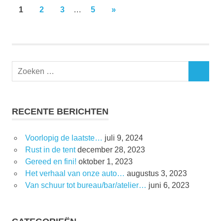
Berichtnavigatie
VOLGENDE
1
2
3
…
5
»
BERICHTEN
RECENTE BERICHTEN
Voorlopig de laatste…
juli 9, 2024
Rust in de tent
december 28, 2023
Gereed en fini!
oktober 1, 2023
Het verhaal van onze auto…
augustus 3, 2023
Van schuur tot bureau/bar/atelier…
juni 6, 2023