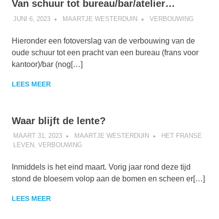
Van schuur tot bureau/bar/atelier…
JUNI 6, 2023
MAARTJE WESTERDUIN
VERBOUWING
Hieronder een fotoverslag van de verbouwing van de
oude schuur tot een pracht van een bureau (frans voor
kantoor)/bar (nog[…]
LEES MEER
Waar blijft de lente?
MAART 31, 2023
MAARTJE WESTERDUIN
HET FRANSE
LEVEN
,
VERBOUWING
Inmiddels is het eind maart. Vorig jaar rond deze tijd
stond de bloesem volop aan de bomen en scheen er[…]
LEES MEER