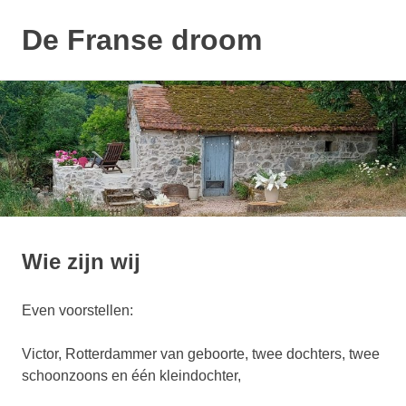
De Franse droom
MENU
Ons
Naar
huisje
de
inhoud
springen
Wie zijn wij
Even voorstellen:
Victor, Rotterdammer van geboorte, twee dochters, twee
schoonzoons en één kleindochter,