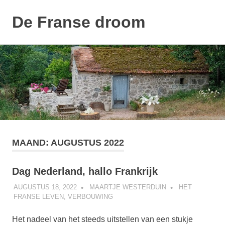
De Franse droom
MENU
Ons
Naar
huisje
de
inhoud
springen
MAAND:
AUGUSTUS 2022
Dag Nederland, hallo Frankrijk
AUGUSTUS 18, 2022
MAARTJE WESTERDUIN
HET
FRANSE LEVEN
,
VERBOUWING
Het nadeel van het steeds uitstellen van een stukje