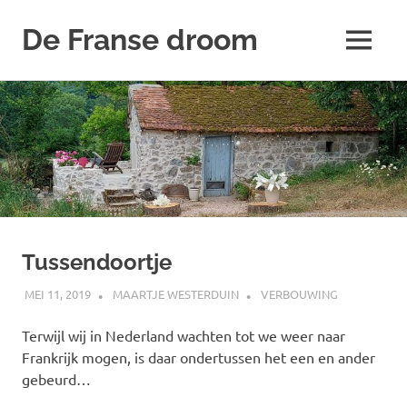
De Franse droom
MENU
Ons
Naar
huisje
de
inhoud
springen
Tussendoortje
MEI 11, 2019
MAARTJE WESTERDUIN
VERBOUWING
Terwijl wij in Nederland wachten tot we weer naar
Frankrijk mogen, is daar ondertussen het een en ander
gebeurd…