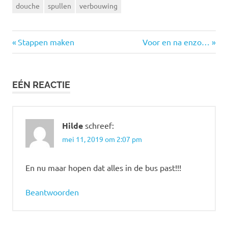
douche
spullen
verbouwing
Vorige
Volgende
Berichtnavigatie
Stappen maken
Voor en na enzo…
bericht:
bericht:
EÉN REACTIE
Hilde
schreef:
mei 11, 2019 om 2:07 pm
En nu maar hopen dat alles in de bus past!!!
Beantwoorden