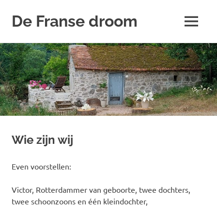
De Franse droom
MENU
Ons
Naar
huisje
de
inhoud
springen
Wie zijn wij
Even voorstellen:
Victor, Rotterdammer van geboorte, twee dochters,
twee schoonzoons en één kleindochter,