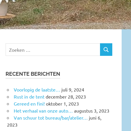
RECENTE BERICHTEN
Voorlopig de laatste…
juli 9, 2024
Rust in de tent
december 28, 2023
Gereed en fini!
oktober 1, 2023
Het verhaal van onze auto…
augustus 3, 2023
Van schuur tot bureau/bar/atelier…
juni 6,
2023