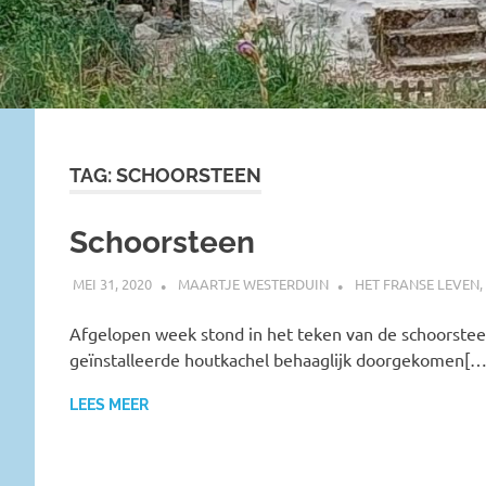
TAG:
SCHOORSTEEN
Schoorsteen
MEI 31, 2020
MAARTJE WESTERDUIN
HET FRANSE LEVEN
,
Afgelopen week stond in het teken van de schoorstee
geïnstalleerde houtkachel behaaglijk doorgekomen[…
LEES MEER