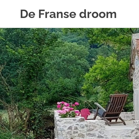
De Franse droom
Ons
Naar
huisje
de
inhoud
springen