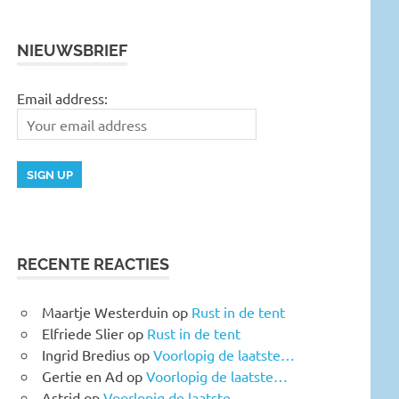
NIEUWSBRIEF
Email address:
RECENTE REACTIES
Maartje Westerduin
op
Rust in de tent
Elfriede Slier
op
Rust in de tent
Ingrid Bredius
op
Voorlopig de laatste…
Gertie en Ad
op
Voorlopig de laatste…
Astrid
op
Voorlopig de laatste…