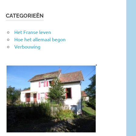
CATEGORIEËN
Het Franse leven
Hoe het allemaal begon
Verbouwing