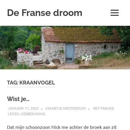
De Franse droom
MENU
Ons
Naar
huisje
de
inhoud
springen
TAG:
KRAANVOGEL
Wist je…
JANUARI 11, 2023
MAARTJE WESTERDUIN
HET FRANSE
LEVEN
,
VERBOUWING
Dat mijn schoonzoon Nick me achter de broek aan zit