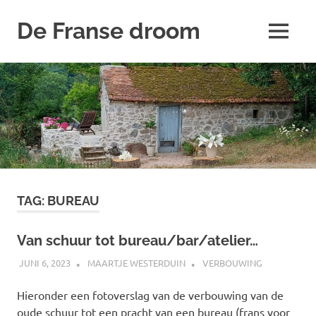
De Franse droom
MENU
Ons
Naar
huisje
de
inhoud
springen
TAG:
BUREAU
Van schuur tot bureau/bar/atelier…
JUNI 6, 2023
MAARTJE WESTERDUIN
VERBOUWING
Hieronder een fotoverslag van de verbouwing van de
oude schuur tot een pracht van een bureau (frans voor