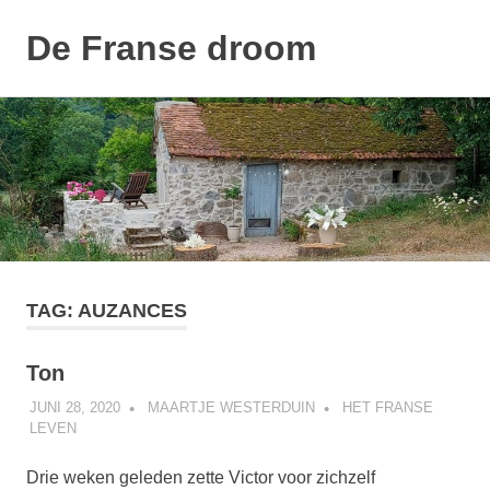
De Franse droom
MENU
Ons
Naar
huisje
de
inhoud
springen
TAG:
AUZANCES
Ton
JUNI 28, 2020
MAARTJE WESTERDUIN
HET FRANSE
LEVEN
Drie weken geleden zette Victor voor zichzelf