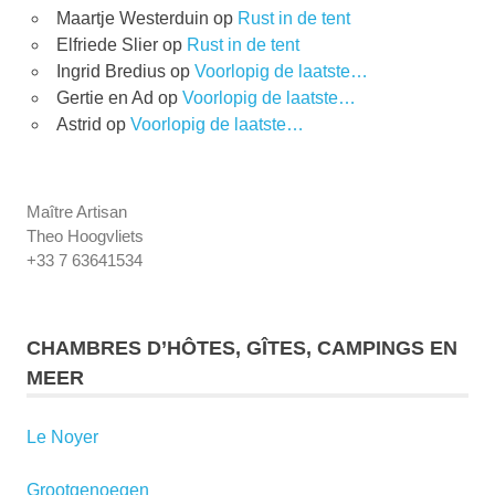
Maartje Westerduin
op
Rust in de tent
Elfriede Slier
op
Rust in de tent
Ingrid Bredius
op
Voorlopig de laatste…
Gertie en Ad
op
Voorlopig de laatste…
Astrid
op
Voorlopig de laatste…
Maître Artisan
Theo Hoogvliets
+33 7 63641534
CHAMBRES D’HÔTES, GÎTES, CAMPINGS EN
MEER
Le Noyer
Grootgenoegen