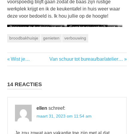
voorspoedig blijft gaan zodat de baas zijn rustige
werkplek krijgt en ik de keukentafel in huis weer waar
deze voor bedoeld is. Ik hou jullie op de hoogte!
Planken in de keuken
Troep in schuur
Eerste aanhanger met grofvuil
Kelder nog erger afgeladen vol
Blije bloempjes
Puin naar de stort
Begin van de fundering
Muur zolder muisvrij dicht,
Plafond hal dicht
Toch wel wat lente…
Begint al aardig leeg te raken
Broodbakhuisje volgepropt
Maar schuur is leeg!
Het dak eraf
Grond egaliseren
Gaat het zo worden?
dank Theo!
broodbakhuisje
genieten
verbouwing
Vorige
Volgende
Wist je…
Van schuur tot bureau/bar/atelier…
Berichtnavigatie
bericht:
bericht:
14 REACTIES
ellen
schreef:
maart 31, 2023 om 11:54 am
Je zou zowat aan vakantie toe zijn met al dat