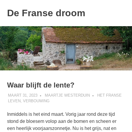
De Franse droom
MENU
Ons
Naar
huisje
de
inhoud
springen
Waar blijft de lente?
MAART 31, 2023
MAARTJE WESTERDUIN
HET FRANSE
LEVEN
,
VERBOUWING
Inmiddels is het eind maart. Vorig jaar rond deze tijd
stond de bloesem volop aan de bomen en scheen er
een heerlijk voorjaarszonnetje. Nu is het grijs, nat en