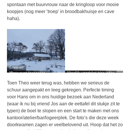
spontaan met buurvrouw naar de kringloop voor mooie
koopjes (nog meer ’troep’ in broodbakhuisje en cave
haha).
Sneeuw!
Mooie badkamer
Vosje gespot
Weer even losgegaan…
Broodbakhuisje af
Nieuwe uitdragerij gevonden
Heerlijk wandelen hier
Keuken van alle gemakken
voorzien
Toen Theo weer terug was, hebben we serieus de
schuur aangepakt en leeg gekregen. Perfecte timing
voor Hans om in ons huidige bezoek aan Nederland
(waar ik nu bij vriend Jos aan de eettafel dit stukje zit te
typen) de boel te slopen en een start te maken met ons
kantoor/atelier/bar/logeerplek. De foto’s die deze week
doorkwamen zagen er veelbelovend uit. Hoop dat het zo